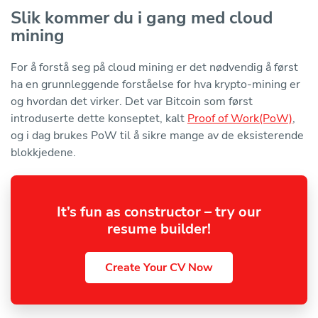
Slik kommer du i gang med cloud
mining
For å forstå seg på cloud mining er det nødvendig å først
ha en grunnleggende forståelse for hva krypto-mining er
og hvordan det virker. Det var Bitcoin som først
introduserte dette konseptet, kalt
Proof of Work(PoW)
,
og i dag brukes PoW til å sikre mange av de eksisterende
blokkjedene.
It’s fun as constructor – try our
resume builder!
Create Your CV Now