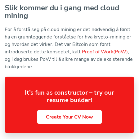
Slik kommer du i gang med cloud
mining
For å forstå seg på cloud mining er det nødvendig å først
ha en grunnleggende forståelse for hva krypto-mining er
og hvordan det virker. Det var Bitcoin som først
introduserte dette konseptet, kalt
Proof of Work(PoW)
,
og i dag brukes PoW til å sikre mange av de eksisterende
blokkjedene.
It’s fun as constructor – try our
resume builder!
Create Your CV Now